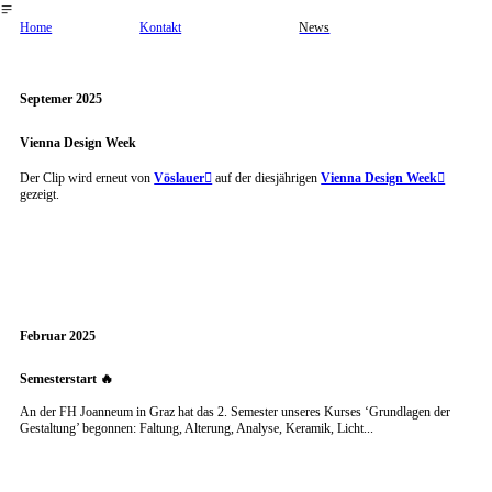
︎
Home
Kontakt
News
Septemer 2025
Vienna Design Week
Der Clip wird erneut von
Vöslauer︎︎︎
auf der diesjährigen
Vienna Design Week︎︎︎
gezeigt.
Februar 2025
Semesterstart 🔥
An der FH Joanneum in Graz hat das 2. Semester unseres Kurses ‘Grundlagen der
Gestaltung’ begonnen: Faltung, Alterung, Analyse, Keramik, Licht...